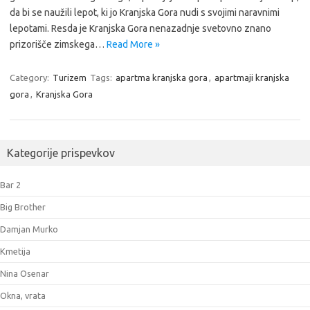
da bi se naužili lepot, ki jo Kranjska Gora nudi s svojimi naravnimi
lepotami. Resda je Kranjska Gora nenazadnje svetovno znano
prizorišče zimskega…
Read More »
Category:
Turizem
Tags:
apartma kranjska gora
,
apartmaji kranjska
gora
,
Kranjska Gora
Kategorije prispevkov
Bar 2
Big Brother
Damjan Murko
Kmetija
Nina Osenar
Okna, vrata