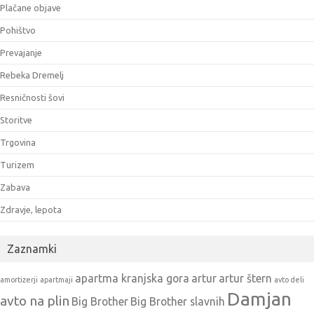
Plačane objave
Pohištvo
Prevajanje
Rebeka Dremelj
Resničnosti šovi
Storitve
Trgovina
Turizem
Zabava
Zdravje, lepota
Zaznamki
apartma kranjska gora
artur
artur štern
amortizerji
apartmaji
avto deli
Damjan
avto na plin
Big Brother
Big Brother slavnih