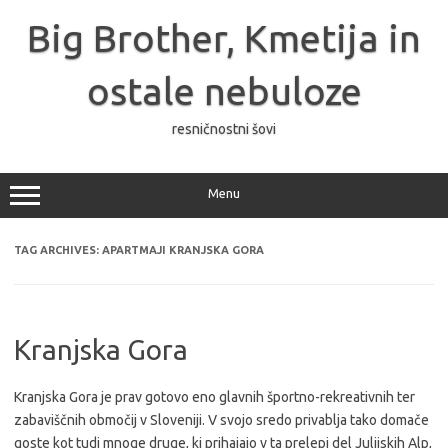
Skip
to
Big Brother, Kmetija in
content
ostale nebuloze
resničnostni šovi
Menu
TAG ARCHIVES:
APARTMAJI KRANJSKA GORA
Kranjska Gora
Kranjska Gora je prav gotovo eno glavnih športno-rekreativnih ter
zabaviščnih območij v Sloveniji. V svojo sredo privablja tako domače
goste kot tudi mnoge druge, ki prihajajo v ta prelepi del Julijskih Alp,