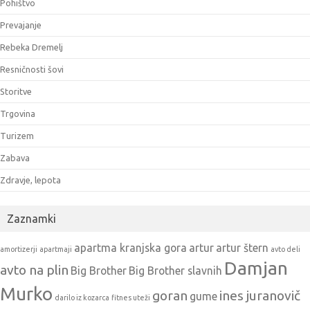
Pohištvo
Prevajanje
Rebeka Dremelj
Resničnosti šovi
Storitve
Trgovina
Turizem
Zabava
Zdravje, lepota
Zaznamki
apartma kranjska gora
artur
artur štern
amortizerji
apartmaji
avto deli
Damjan
avto na plin
Big Brother
Big Brother slavnih
Murko
goran
ines juranovič
gume
darilo iz kozarca
fitnes uteži