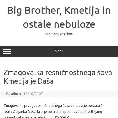
Skip
to
Big Brother, Kmetija in
content
ostale nebuloze
resničnostni šovi
Menu
Zmagovalka resničnostnega šova
Kmetija je Daša
By
admin
|
12/18/2007
Zmagovalka prvega resničnostnega šova v naravi je postala 21-
letna Celjanka Daša, ki si je po treh napetih dvobojih z Biljano
priborila glavno nagrado šova – 50.000 €.